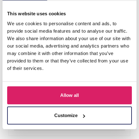
D'autres ont acheté aussi
This website uses cookies
We use cookies to personalise content and ads, to
provide social media features and to analyse our traffic.
We also share information about your use of our site with
our social media, advertising and analytics partners who
may combine it with other information that you’ve
provided to them or that they’ve collected from your use
of their services.
Allow all
Y-B2.5 PK424-003 Wood with Metal Display for Earrings
27x22x7cm Gold
Connectez-vous pour les prix
Customize
Détails