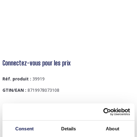
Connectez-vous pour les prix
Réf. produit :
39919
GTIN/EAN :
8719978073108
Description
A-A12.1 Présentoir à anneaux en acrylique 4x2,5 cm Noir
Consent
Details
About