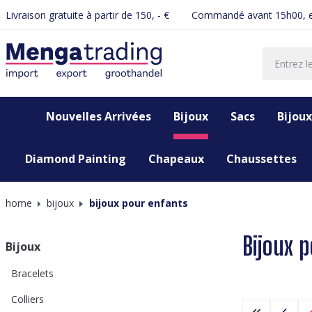
Livraison gratuite à partir de 150, - €
Commandé avant 15h00, e
recherche
Passer à la navigation principale
Nouvelles Arrivées
Bijoux
Sacs
Bijoux
Diamond Painting
Chapeaux
Chaussettes
home
bijoux
bijoux pour enfants
Bijoux 
Bijoux
Bracelets
Colliers