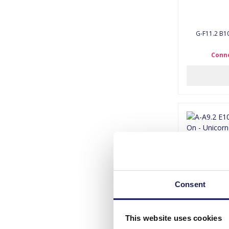
G-F11.2 B10
Conne
Consent
This website uses cookies
A-A9.2 E103