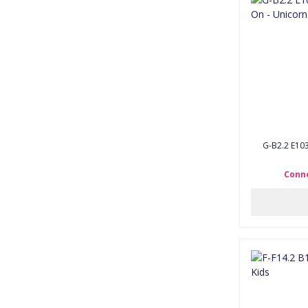
G-B2.2 E103
Conne