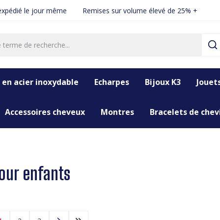
xpédié le jour même
Remises sur volume élevé de 25% +
 en acier inoxydable
Echarpes
Bijoux K3
Jouet
Accessoires cheveux
Montres
Bracelets de chevi
pour enfants