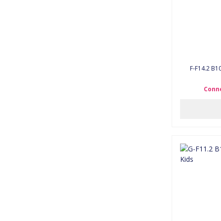
F-F14.2 B10
Conne