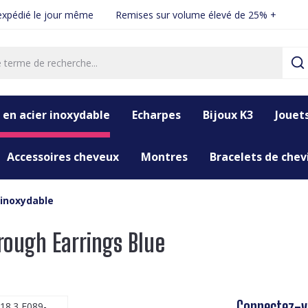
xpédié le jour même
Remises sur volume élevé de 25% +
 en acier inoxydable
Echarpes
Bijoux K3
Jouet
Accessoires cheveux
Montres
Bracelets de chevi
 inoxydable
rough Earrings Blue
Connectez-vo