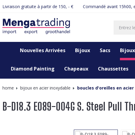
Livraison gratuite à partir de 150, - €
Commandé avant 15h00, e
recherche
Passer à la navigation principale
Nouvelles Arrivées
Bijoux
Sacs
Bijoux
Diamond Painting
Chapeaux
Chaussettes
home
bijoux en acier inoxydable
boucles d'oreilles en acier
B-D18.3 E089-004G S. Steel Pull Th
Ignorer la galerie d'images