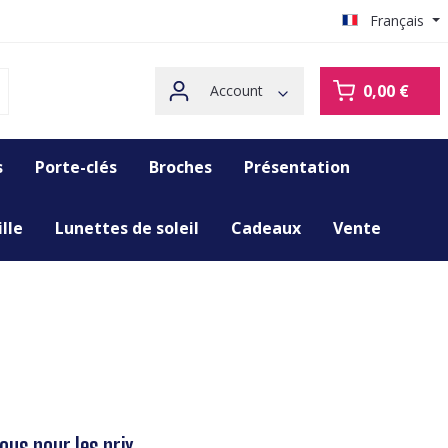
Français
0,00 €
Account
s
Porte-clés
Broches
Présentation
lle
Lunettes de soleil
Cadeaux
Vente
us pour les prix