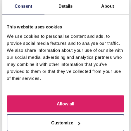
Consent
Details
About
Description
B-E6.5 B064-001S S. Steel Bracelet Crystals
This website uses cookies
We use cookies to personalise content and ads, to
D'autres ont acheté aussi
provide social media features and to analyse our traffic.
We also share information about your use of our site with
our social media, advertising and analytics partners who
may combine it with other information that you’ve
provided to them or that they’ve collected from your use
of their services.
Allow all
A-F23.2 B2574-015G Stainless Steel Bangle 8mm
Customize