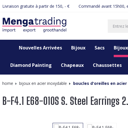
Livraison gratuite à partir de 150, - €
Commandé avant 15h00, e
recherche
Passer à la navigation principale
Nouvelles Arrivées
Bijoux
Sacs
Bijoux
Diamond Painting
Chapeaux
Chaussettes
home
bijoux en acier inoxydable
boucles d'oreilles en acier
B-F4.1 E68-010S S. Steel Earrings 
Ignorer la galerie d'images