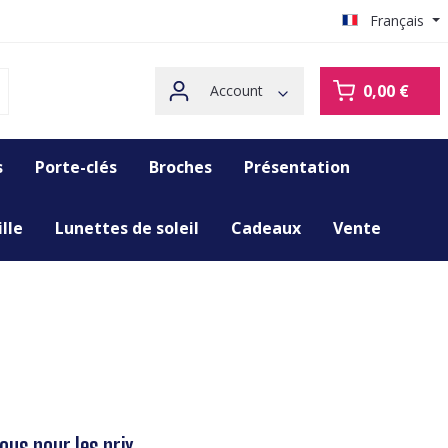
Français
0,00 €
Account
s
Porte-clés
Broches
Présentation
lle
Lunettes de soleil
Cadeaux
Vente
us pour les prix