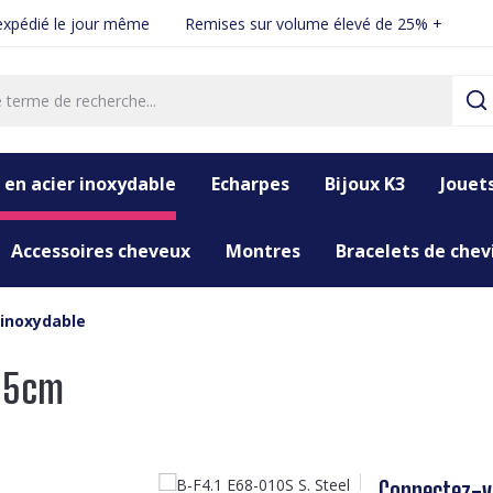
xpédié le jour même
Remises sur volume élevé de 25% +
 en acier inoxydable
Echarpes
Bijoux K3
Jouet
Accessoires cheveux
Montres
Bracelets de chevi
 inoxydable
2.5cm
Connectez-vo