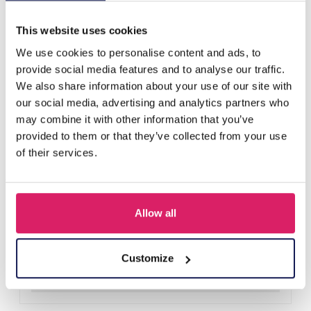
D'autres ont acheté aussi
This website uses cookies
We use cookies to personalise content and ads, to
provide social media features and to analyse our traffic.
We also share information about your use of our site with
our social media, advertising and analytics partners who
may combine it with other information that you’ve
provided to them or that they’ve collected from your use
of their services.
Allow all
H-E25.2 B938-003-1 Bracelet Shells
Connectez-vous pour les prix
Customize
Détails