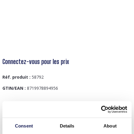
Connectez-vous pour les prix
Réf. produit :
58792
GTIN/EAN :
8719978894956
Description
D-B2.2 B625-003B Leather Bracelet Crystals
Consent
Details
About