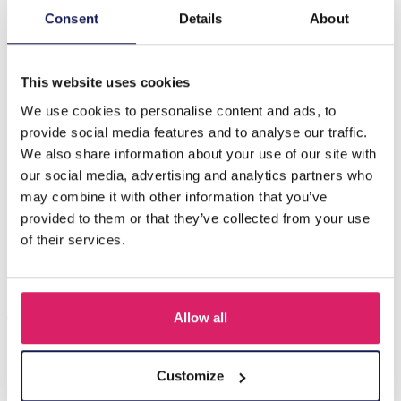
Consent
Details
About
Description
D-C6.2 E833-003G S. Steel Earrings 2.5cm
This website uses cookies
We use cookies to personalise content and ads, to
D'autres ont acheté aussi
provide social media features and to analyse our traffic.
We also share information about your use of our site with
our social media, advertising and analytics partners who
may combine it with other information that you’ve
provided to them or that they’ve collected from your use
of their services.
Allow all
I-A3.2 E015-003G S. Steel Earrings 12mm
Customize