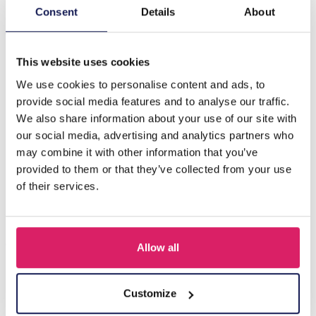
Présentation de l'ensemble de bracelet D-E3.3 B2532-
Consent
Details
About
012, une superbe collection de 12 bracelets de perles en
verre exquis qu…
Plus
This website uses cookies
We use cookies to personalise content and ads, to
D'autres ont acheté aussi
provide social media features and to analyse our traffic.
We also share information about your use of our site with
our social media, advertising and analytics partners who
may combine it with other information that you’ve
provided to them or that they’ve collected from your use
of their services.
Allow all
Q-D7.2 T2405-016 Knitted Positive Chicken 8.5cm
Customize