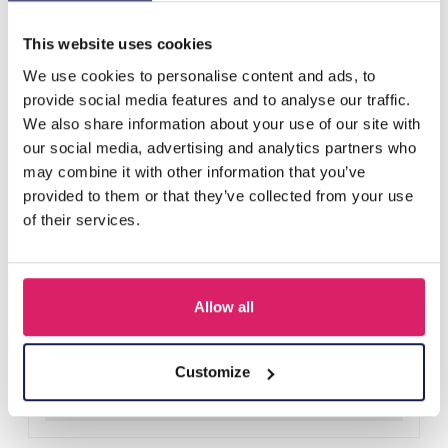
D'autres ont acheté aussi
This website uses cookies
We use cookies to personalise content and ads, to
provide social media features and to analyse our traffic.
We also share information about your use of our site with
our social media, advertising and analytics partners who
may combine it with other information that you’ve
provided to them or that they’ve collected from your use
of their services.
Allow all
S-B8.5 H919-003-2 Hair Clip Set 3pcs
Connectez-vous pour les prix
Customize
Détails