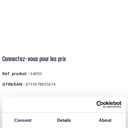
Connectez-vous pour les prix
Réf. produit :
64650
GTIN/EAN :
8719978855674
Description
E-E14.1 H2467-046-6 Hair Clip Ribbon
Consent
Details
About