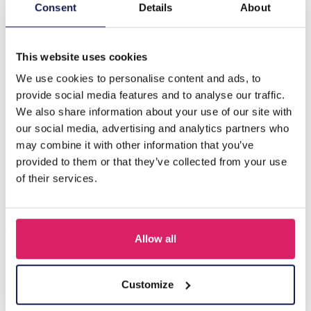
Description
Consent
Details
About
E-E5.4 E1667-012S Clip On Earrings Pearl 2cm
This website uses cookies
We use cookies to personalise content and ads, to
D'autres ont acheté aussi
provide social media features and to analyse our traffic.
We also share information about your use of our site with
our social media, advertising and analytics partners who
may combine it with other information that you’ve
provided to them or that they’ve collected from your use
of their services.
Allow all
A-F10.1 E007-001 Earrings Faceted Glass Beads 4.5x3.5cm
Customize
Black
Connectez-vous pour les prix