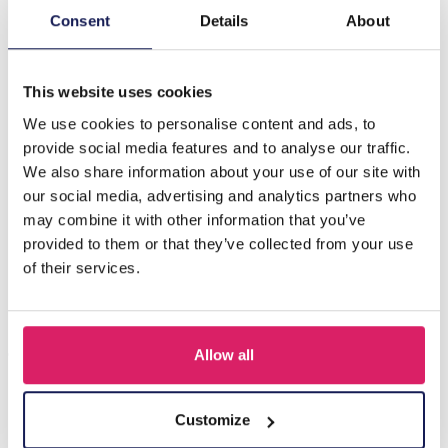
Consent
Details
About
Description
F-B19.3 B221-330 No. 2 S. Steel Bracelet
This website uses cookies
We use cookies to personalise content and ads, to
D'autres ont acheté aussi
provide social media features and to analyse our traffic.
We also share information about your use of our site with
our social media, advertising and analytics partners who
may combine it with other information that you’ve
provided to them or that they’ve collected from your use
of their services.
Allow all
A-F23.2 B2574-015G Stainless Steel Bangle 8mm
Customize