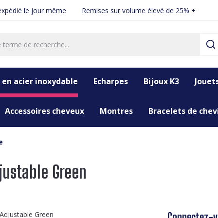
xpédié le jour même
Remises sur volume élevé de 25% +
 en acier inoxydable
Echarpes
Bijoux K3
Jouet
Accessoires cheveux
Montres
Bracelets de chevi
e
justable Green
Connectez-vo