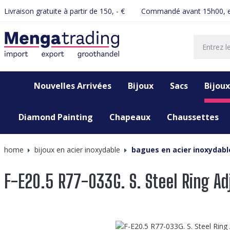
Livraison gratuite à partir de 150, - €
Commandé avant 15h00, e
recherche
Passer à la navigation principale
Nouvelles Arrivées
Bijoux
Sacs
Bijoux
Diamond Painting
Chapeaux
Chaussettes
home
bijoux en acier inoxydable
bagues en acier inoxydabl
F-E20.5 R77-033G. S. Steel Ring Ad
Ignorer la galerie d'images