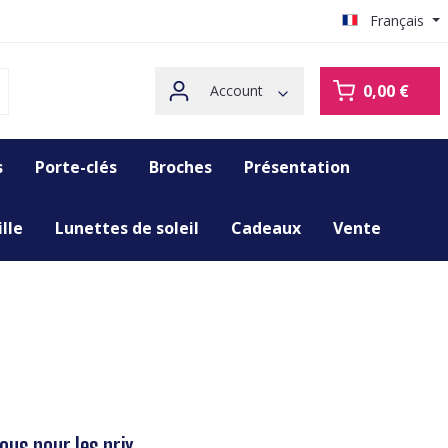
Français
0,00 €
Account
s
Porte-clés
Broches
Présentation
lle
Lunettes de soleil
Cadeaux
Vente
us pour les prix