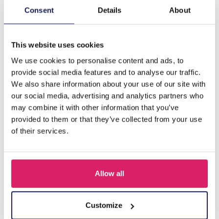
Consent
Details
About
Description
G-D17.5 E084-059S S. Steel Earrings 2.5cm
This website uses cookies
We use cookies to personalise content and ads, to
D'autres ont acheté aussi
provide social media features and to analyse our traffic.
We also share information about your use of our site with
our social media, advertising and analytics partners who
may combine it with other information that you’ve
provided to them or that they’ve collected from your use
of their services.
Allow all
I-A3.2 E015-003G S. Steel Earrings 12mm
Customize