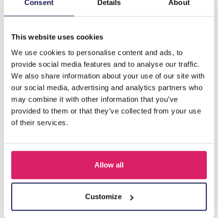
H-A21.2 KY219-001 Porte-clés Chaîne Pompon et Étoile
Consent
Details
About
de Mer Rose
This website uses cookies
D'autres ont acheté aussi
We use cookies to personalise content and ads, to
provide social media features and to analyse our traffic.
We also share information about your use of our site with
our social media, advertising and analytics partners who
may combine it with other information that you’ve
provided to them or that they’ve collected from your use
of their services.
Allow all
R-H3.2 KY2555-008 Keychain Plush Capybara Baguet 9cm
Customize
Connectez-vous pour les prix