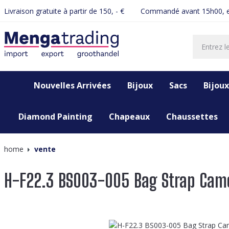
Livraison gratuite à partir de 150, - €
Commandé avant 15h00, e
recherche
Passer à la navigation principale
Nouvelles Arrivées
Bijoux
Sacs
Bijoux
Diamond Painting
Chapeaux
Chaussettes
home
vente
H-F22.3 BS003-005 Bag Strap Cam
Ignorer la galerie d'images