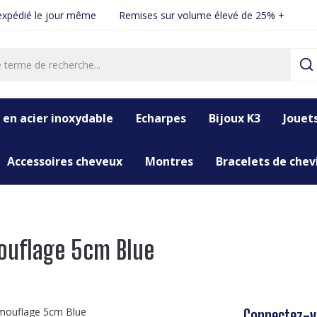
xpédié le jour même
Remises sur volume élevé de 25% +
 en acier inoxydable
Echarpes
Bijoux K3
Jouet
Accessoires cheveux
Montres
Bracelets de chevi
ouflage 5cm Blue
Connectez-vo