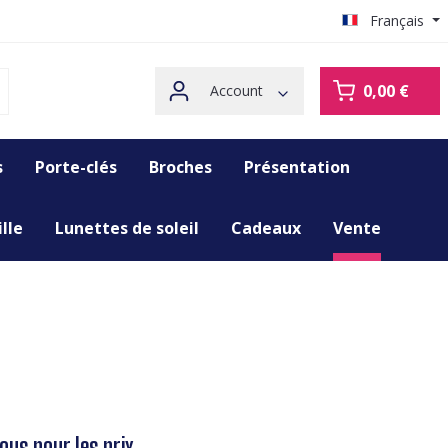
Français
0,00 €
Account
s
Porte-clés
Broches
Présentation
lle
Lunettes de soleil
Cadeaux
Vente
us pour les prix