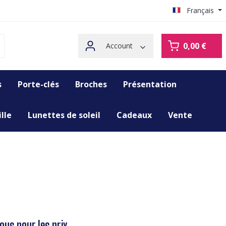
Français
0,00 €
Account
s
Porte-clés
Broches
Présentation
lle
Lunettes de soleil
Cadeaux
Vente
us pour les prix