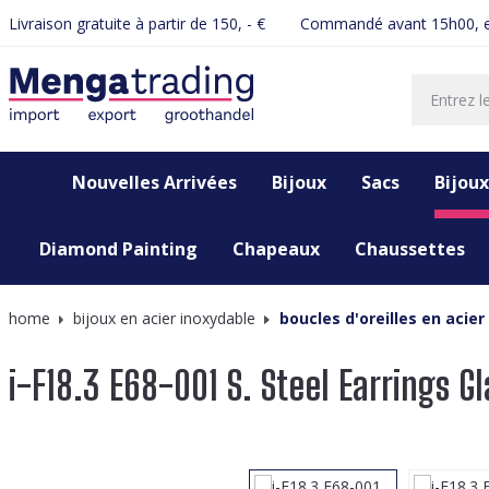
Livraison gratuite à partir de 150, - €
Commandé avant 15h00, e
recherche
Passer à la navigation principale
Nouvelles Arrivées
Bijoux
Sacs
Bijoux
Diamond Painting
Chapeaux
Chaussettes
home
bijoux en acier inoxydable
boucles d'oreilles en acier
i-F18.3 E68-001 S. Steel Earrings G
Ignorer la galerie d'images