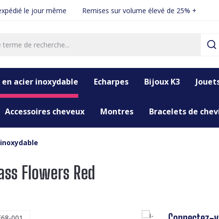
xpédié le jour même
Remises sur volume élevé de 25% +
 en acier inoxydable
Echarpes
Bijoux K3
Jouet
Accessoires cheveux
Montres
Bracelets de chevi
 inoxydable
lass Flowers Red
Connectez-vo