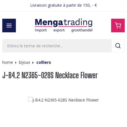
Livraison gratuite à partir de 150, - €
Commandé avant 15h00, expédié le jour même
tenu principal
home
bijoux
colliers
J-B4.2 N2365-028S Necklace Flower
Ignorer la galerie d'images