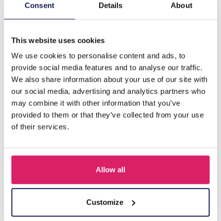
Description
Consent
Details
About
J-B4.2 N2365-028S Necklace Flower
This website uses cookies
We use cookies to personalise content and ads, to
D'autres ont acheté aussi
provide social media features and to analyse our traffic.
We also share information about your use of our site with
our social media, advertising and analytics partners who
may combine it with other information that you’ve
provided to them or that they’ve collected from your use
of their services.
Allow all
F-A12.1 N2001-010 Necklace Shells 36-44cm Black
Customize
Connectez-vous pour les prix