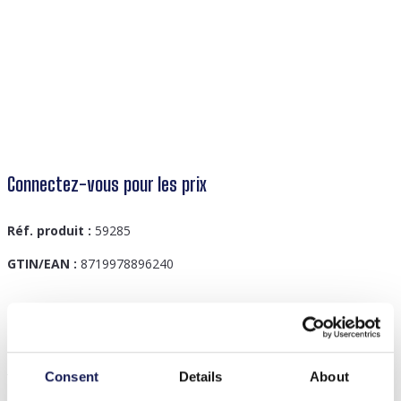
Connectez-vous pour les prix
Réf. produit :
59285
GTIN/EAN :
8719978896240
Description
J-C9.2 PC627-004 Phone Cord Love
Consent
Details
About