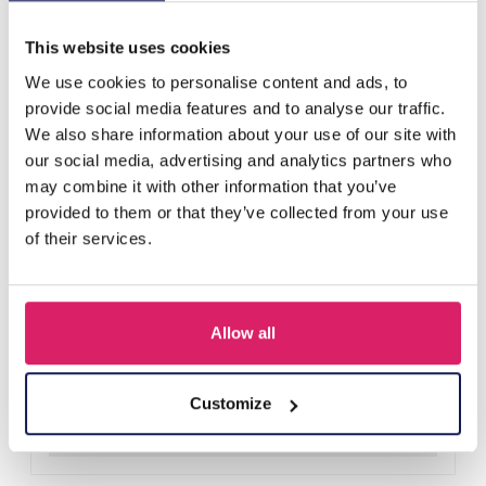
D'autres ont acheté aussi
This website uses cookies
We use cookies to personalise content and ads, to
provide social media features and to analyse our traffic.
We also share information about your use of our site with
our social media, advertising and analytics partners who
may combine it with other information that you’ve
provided to them or that they’ve collected from your use
of their services.
Allow all
D-F11.2 KEY1026-002-1 Phone Cord Wooden Beads Multi
Connectez-vous pour les prix
Customize
Détails