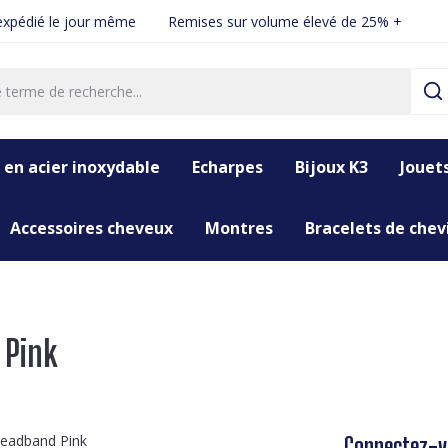
xpédié le jour même
Remises sur volume élevé de 25% +
 en acier inoxydable
Echarpes
Bijoux K3
Jouet
Accessoires cheveux
Montres
Bracelets de chevi
 Pink
Connectez-vo