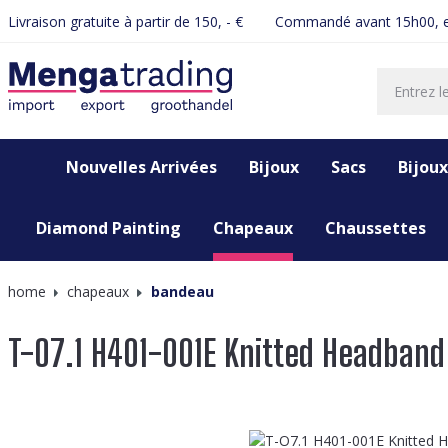
Livraison gratuite à partir de 150, - €
Commandé avant 15h00, e
recherche
Passer à la navigation principale
Nouvelles Arrivées
Bijoux
Sacs
Bijoux
Diamond Painting
Chapeaux
Chaussettes
home
chapeaux
bandeau
T-O7.1 H401-001E Knitted Headband
Ignorer la galerie d'images