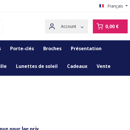
Français
0,00 €
Account
s
Porte-clés
Broches
Présentation
lle
Lunettes de soleil
Cadeaux
Vente
us pour les prix