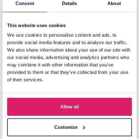
Description
Consent
Details
About
X-F1.2 H066-003 No. 2 Hair Claw 8.5cm Pink
This website uses cookies
We use cookies to personalise content and ads, to
D'autres ont acheté aussi
provide social media features and to analyse our traffic.
We also share information about your use of our site with
our social media, advertising and analytics partners who
may combine it with other information that you’ve
provided to them or that they’ve collected from your use
of their services.
Allow all
Y-A5.1 H819-019 Hair Claw Set Flower 4cm - 3pcs
Customize
Connectez-vous pour les prix