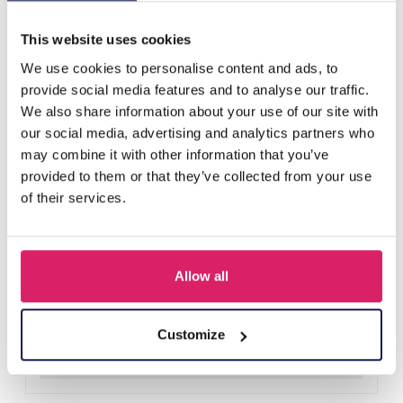
D'autres ont acheté aussi
This website uses cookies
We use cookies to personalise content and ads, to
provide social media features and to analyse our traffic.
We also share information about your use of our site with
our social media, advertising and analytics partners who
may combine it with other information that you’ve
provided to them or that they’ve collected from your use
of their services.
Allow all
F-C3.2 H1126-009 Hair Clips Shells 3cm - 6pcs
Connectez-vous pour les prix
Customize
Détails