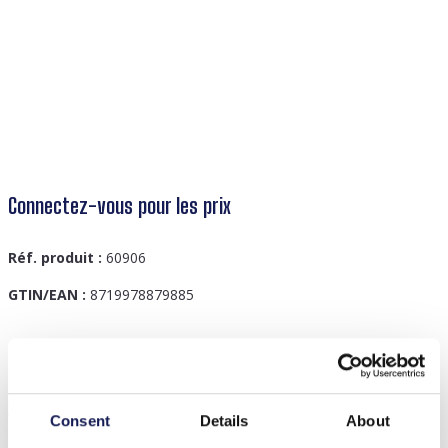
Connectez-vous pour les prix
Réf. produit :
60906
GTIN/EAN :
8719978879885
Description
X-I3.2 H059-082 No. 2 Hair Claw 11.5cm Blue
Consent
Details
About