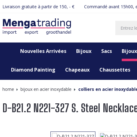
Livraison gratuite à partir de 150, - €
Commandé avant 15h00, e
recherche
Passer à la navigation principale
Nouvelles Arrivées
Bijoux
Sacs
Bijoux
Diamond Painting
Chapeaux
Chaussettes
home
bijoux en acier inoxydable
colliers en acier inoxydabl
D-B21.2 N221-327 S. Steel Neckla
Ignorer la galerie d'images