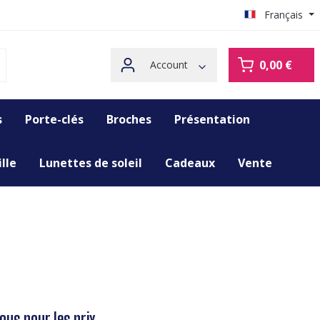
Français
0,00 €
Account
s
Porte-clés
Broches
Présentation
lle
Lunettes de soleil
Cadeaux
Vente
us pour les prix