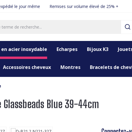
xpédié le jour même
Remises sur volume élevé de 25% +
 en acier inoxydable
Echarpes
Bijoux K3
Jouet
Accessoires cheveux
Montres
Bracelets de chevi
e
ce Glassbeads Blue 39-44cm
Connectez-vo