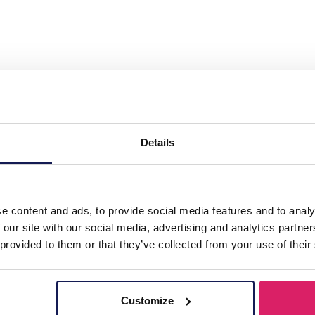
7 S. Steel Necklace Glassbeads Blue 39-44cm"
Details
u
re
e content and ads, to provide social media features and to analy
 our site with our social media, advertising and analytics partn
 provided to them or that they’ve collected from your use of their
Customize