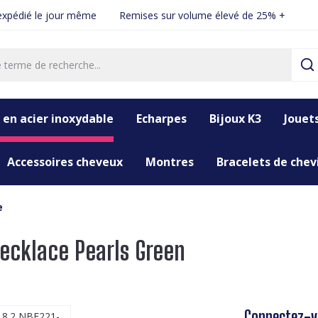
xpédié le jour même
Remises sur volume élevé de 25% +
 en acier inoxydable
Echarpes
Bijoux K3
Jouet
Accessoires cheveux
Montres
Bracelets de chevi
e
Necklace Pearls Green
Connectez-vo