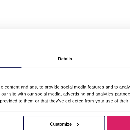
1 No. 6 S. Steel Necklace Pearls Green"
Details
e content and ads, to provide social media features and to analy
 our site with our social media, advertising and analytics partn
 provided to them or that they’ve collected from your use of their
Customize