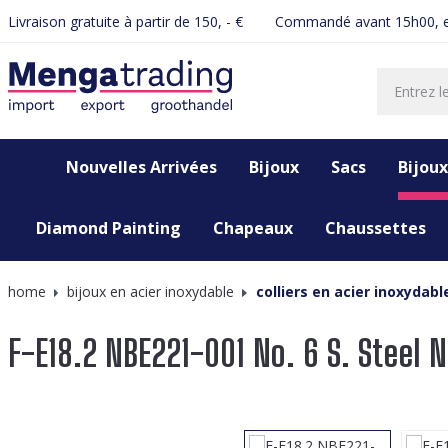
Livraison gratuite à partir de 150, - €
Commandé avant 15h00, e
recherche
Passer à la navigation principale
Nouvelles Arrivées
Bijoux
Sacs
Bijoux
Diamond Painting
Chapeaux
Chaussettes
home
bijoux en acier inoxydable
colliers en acier inoxydabl
F-E18.2 NBE221-001 No. 6 S. Steel 
Ignorer la galerie d'images