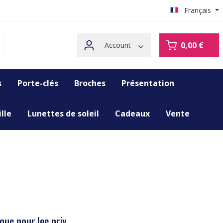
Français
0,00 €
Account
s
Porte-clés
Broches
Présentation
lle
Lunettes de soleil
Cadeaux
Vente
us pour les prix