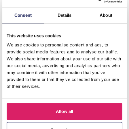
Consent
Details
About
Description
I-D3.2 N221-384 No. 5 S. Steel Necklace Faceted
Glassbeads Grey
This website uses cookies
We use cookies to personalise content and ads, to
provide social media features and to analyse our traffic.
D'autres ont acheté aussi
We also share information about your use of our site with
our social media, advertising and analytics partners who
may combine it with other information that you’ve
provided to them or that they’ve collected from your use
of their services.
Allow all